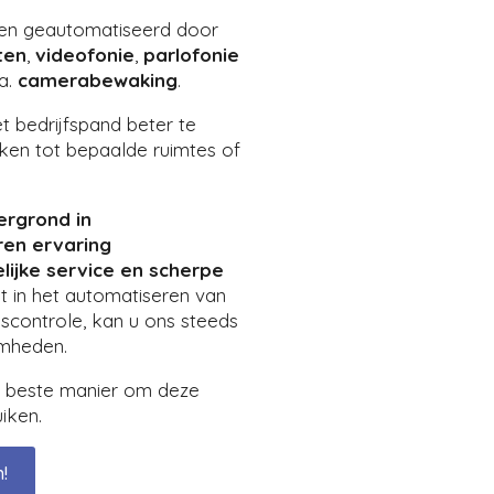
n geautomatiseerd door
ten
,
videofonie
,
parlofonie
a.
camerabewaking
.
t bedrijfspand beter te
ken tot bepaalde ruimtes of
ergrond in
aren ervaring
ijke service en scherpe
t in het automatiseren van
scontrole, kan u ons steeds
amheden.
e beste manier om deze
iken.
!