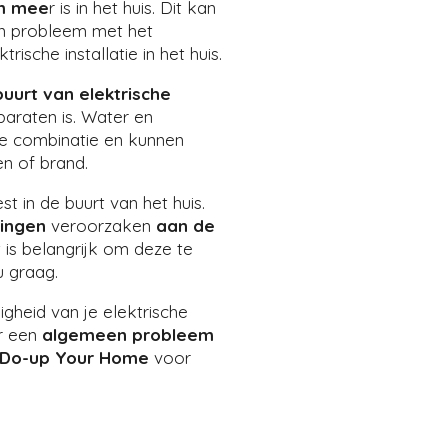
m mee
r is in het huis. Dit kan
n probleem met het
trische installatie in het huis.
buurt van elektrische
paraten is. Water en
ijke combinatie en kunnen
en of brand.
t in de buurt van het huis.
ingen
veroorzaken
aan de
 is belangrijk om deze te
u graag.
igheid van je elektrische
er een
algemeen
probleem
Do-up Your Home
voor