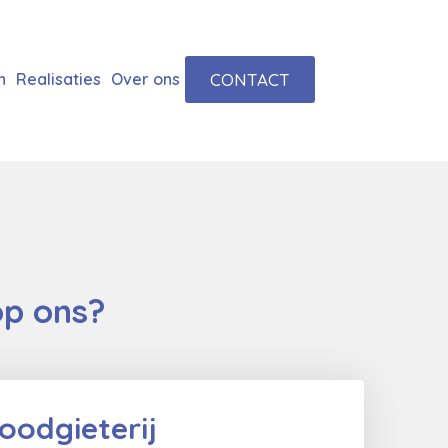
CONTACT
n
Realisaties
Over ons
op ons?
oodgieterij