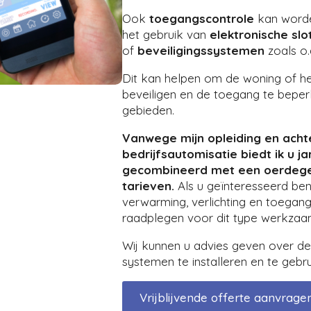
Ook
toegangscontrole
kan worde
het gebruik van
elektronische slo
of
beveiligingssystemen
zoals o.
Dit kan helpen om de woning of he
beveiligen en de toegang te beper
gebieden.
Vanwege mijn opleiding en acht
bedrijfsautomisatie biedt ik u j
gecombineerd met een oerdegel
tarieven.
Als u geïnteresseerd ben
verwarming, verlichting en toegang
raadplegen voor dit type werkza
Wij kunnen u advies geven over d
systemen te installeren en te gebru
Vrijblijvende offerte aanvragen