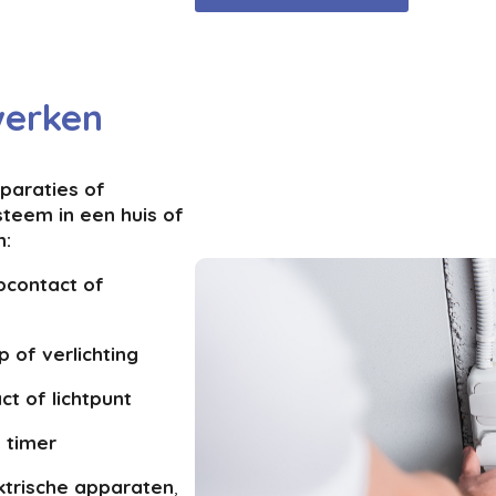
swerken
eparaties of
steem in een huis of
n:
pcontact of
 of verlichting
t of lichtpunt
 timer
ktrische apparaten
,