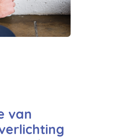
e van
erlichting