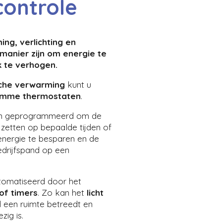
ontrole
ng, verlichting en
manier zijn om energie te
 te verhogen.
sche verwarming
kunt u
limme thermostaten
.
en geprogrammeerd om de
 zetten op bepaalde tijden of
 energie te besparen en de
edrijfspand op een
omatiseerd door het
f timers
. Zo kan het
licht
 een ruimte betreedt en
ig is.