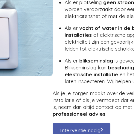
Als er plotseling
geen stroo
worden veroorzaakt door ee
elektriciteitsnet of met de elek
Als er
vocht of water in de 
installaties
of elektrische ap
elektriciteit zijn een gevaarl
leiden tot elektrische schokk
Als er
blikseminslag
is gewees
Blikseminslag kan
beschadig
elektrische installatie
en het
laten inspecteren. Wij helpen 
Als je je zorgen maakt over de veil
installatie of als je vermoedt dat 
is, neem dan altijd contact op met
professioneel advies
.
Interventie nodig?