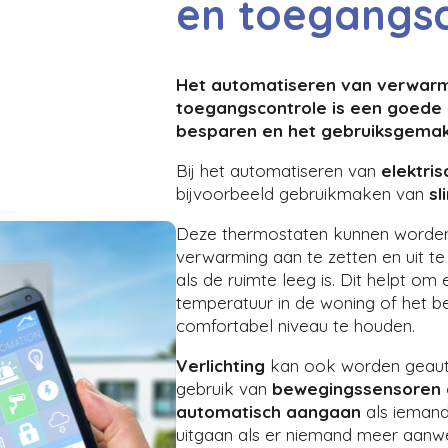
en toegangsc
Het automatiseren van verwarmi
toegangscontrole is een goede 
besparen en het gebruiksgemak
Bij het automatiseren van
elektri
bijvoorbeeld gebruikmaken van
s
Deze thermostaten kunnen word
verwarming aan te zetten en uit te
als de ruimte leeg is. Dit helpt om
temperatuur in de woning of het b
comfortabel niveau te houden.
Verlichting
kan ook worden geaut
gebruik van
bewegingssensoren o
automatisch aangaan
als iemand
uitgaan als er niemand meer aanwez