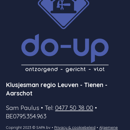
Klusjesman regio Leuven - Tienen -
Aarschot
Sam Paulus • Tel:
0477 50 38 00
•
BE0795.354.963
Copright 2023 © SAPA bv •
Privacy & cookiebeleid
•
Algemene